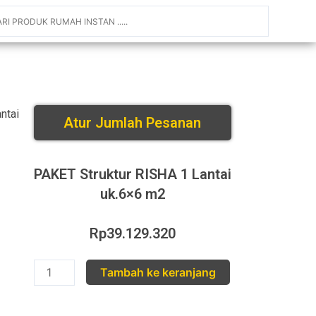
ntai
Atur Jumlah Pesanan
PAKET Struktur RISHA 1 Lantai
uk.6×6 m2
Rp
39.129.320
Tambah ke keranjang