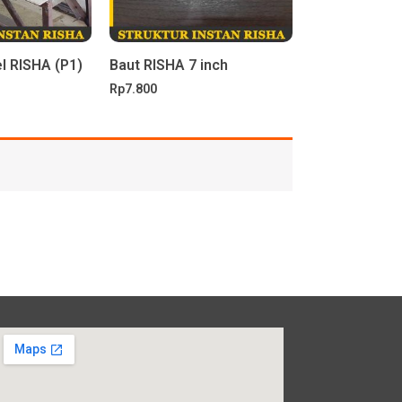
l RISHA (P1)
Baut RISHA 7 inch
Rp
7.800