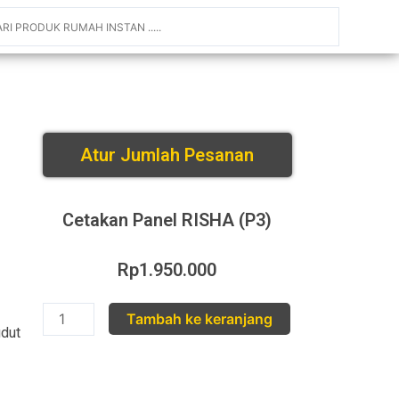
Atur Jumlah Pesanan
Cetakan Panel RISHA (P3)
Rp
1.950.000
Tambah ke keranjang
udut