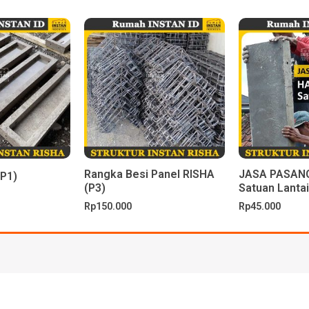
Rangka Besi Panel RISHA
JASA PASANG
(P1)
(P3)
Satuan Lantai
Rp
150.000
Rp
45.000